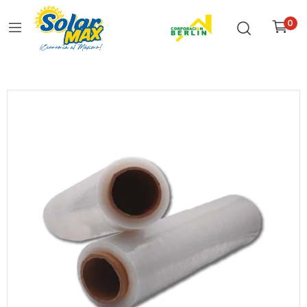
0
Inicio
Todo
Stretch Film De Embalaje 16Kg – 23 Micras