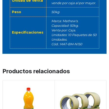
Unidad de Venta
vende por caja al por mayor.
Peso
50kg
Marca: Mathew's.
Capacidad: 50kg.
Venta por: Caja.
Especificaciones
Unidades: 10 Paquetes de 50
Unidades.
Cód.: MAT-BM-N150
Productos relacionados