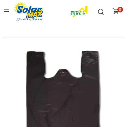
0
Inicio
Bolsas
Bolsas Con Asa Negra